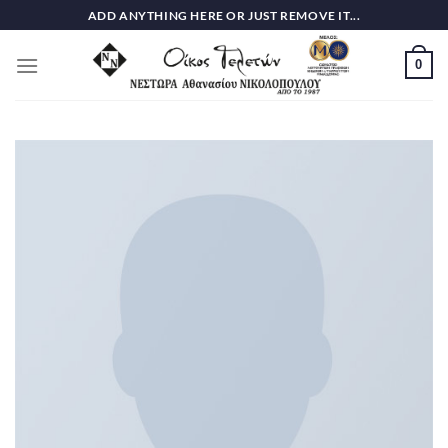
Skip
ADD ANYTHING HERE OR JUST REMOVE IT...
to
content
0