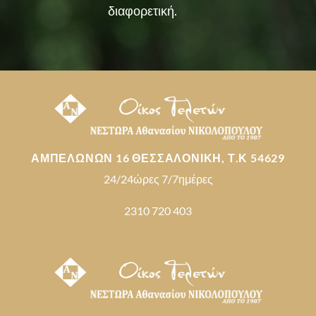
διαφορετική.
ΑΜΠΕΛΩΝΩΝ 16 ΘΕΣΣΑΛΟΝΙΚΗ, Τ.Κ 54629
24/24ώρες 7/7ημέρες
2310 720 403