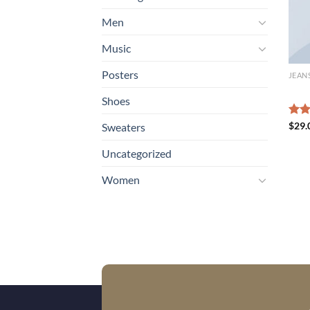
Men
Music
Posters
JEAN
Lucy
Shoes
Rate
$
29.
Sweaters
3.00
out 
Uncategorized
5
Women