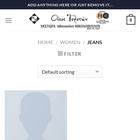
Skip
ADD ANYTHING HERE OR JUST REMOVE IT...
to
content
0
HOME
/
WOMEN
/
JEANS
FILTER