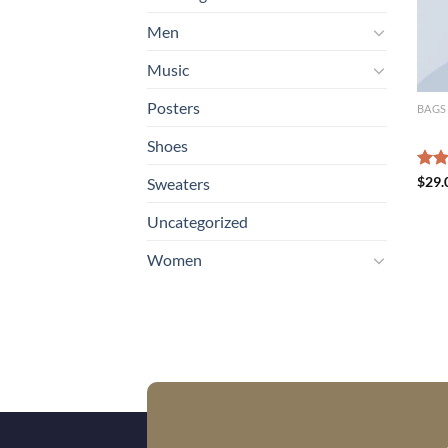
Men
Music
Posters
BAGS
Alan
Shoes
Rate
$
29.
Sweaters
4.00
of 5
Uncategorized
Women