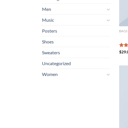
Men
Music
Posters
BAGS
Adel
Shoes
Rate
$
29.
Sweaters
4.00
of 5
Uncategorized
Women