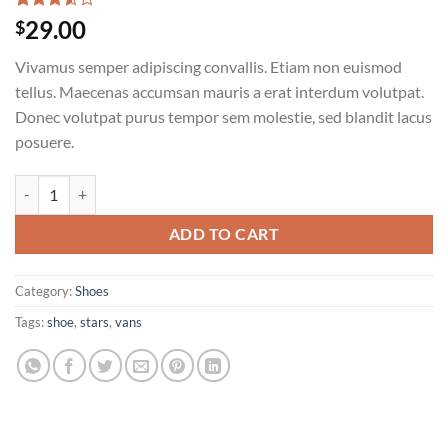
Rated
2
29.00
$
3.50
out
of 5
Vivamus semper adipiscing convallis. Etiam non euismod
based
on
tellus. Maecenas accumsan mauris a erat interdum volutpat.
customer
Donec volutpat purus tempor sem molestie, sed blandit lacus
ratings
posuere.
U Era VANS quantity
ADD TO CART
Category:
Shoes
Tags:
shoe
,
stars
,
vans