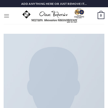
Skip
ADD ANYTHING HERE OR JUST REMOVE IT...
to
content
0