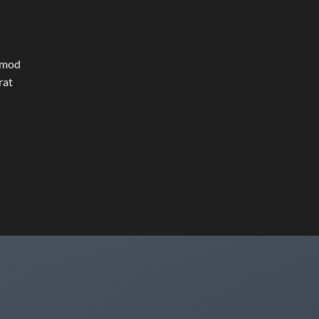
ismod
rat