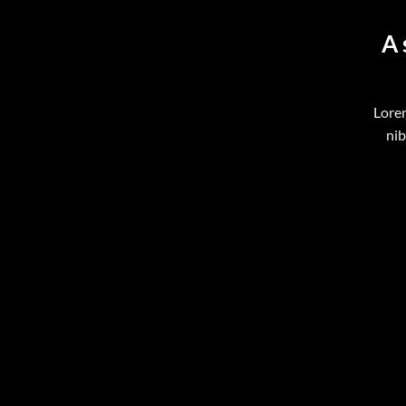
A 
Lorem
nib