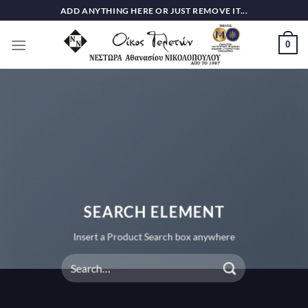
Skip
ADD ANYTHING HERE OR JUST REMOVE IT...
to
content
0
SEARCH ELEMENT
Insert a Product Search box anywhere
Search
for: