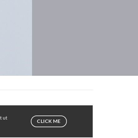
t ut
CLICK ME