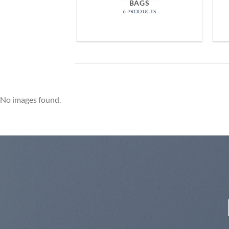
OMEN
BAGS
RODUCTS
6 PRODUCTS
No images found.