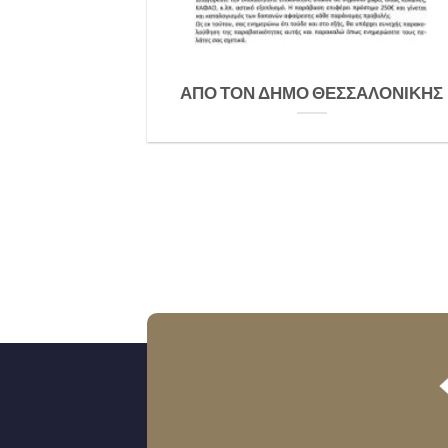
 για τον
ΑΠΟ ΤΟΝ ΔΗΜΟ ΘΕΣΣΑΛΟΝΙΚΗΣ
σορών
ακολουθείται για
Οι Ελληνικές
ούν [...]