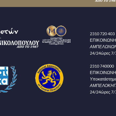
2310 720 403
ΕΠΙΚΟΙΝΩΝ
ΑΜΠΕΛΩΝΩΝ
24/24ώρες 7/
2310 740000
ΕΠΙΚΟΙΝΩΝ
Υποκατάστημ
ΑΜΠΕΛΟΚΗΠΟ
24/24ώρες 7/