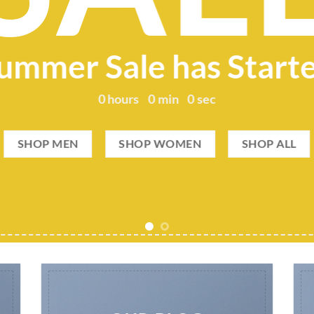
ummer Sale has Start
0
hours
0
min
0
sec
SHOP MEN
SHOP WOMEN
SHOP ALL